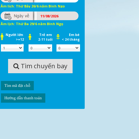
Âm lịch: Thứ Bảy 26/6 năm Bính Ngọ
Âm lịch: Thứ Ba 29/6 năm Bính Ngọ
Người lớn
Trẻ
em
Em
bé
>=12
2-11 tuổi
< 24 tháng
tuổi
Tìm chuyến bay
Tìm mã đặt chỗ
Hướng dẫn thanh toán