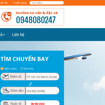
Liên hệ
Tuyển dụng
Hotline tư vấn & đặt vé
0948080247
hỗ
Liên hệ
TÌM CHUYẾN BAY
Một chiều
Khứ hồi