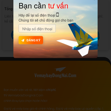
Bạn cần
tư vấn
094 8080 247
Tổng đài hỗ trợ 24/7:
Hãy để lại số điện thoại
Liên hệ với chúng tôi, tổng đài hỗ trợ 24/24 liên tục không nghỉ,
Chúng tôi sẽ chủ động gọi cho bạn
kể cả chủ nhật và các ngày lễ tết.
ĐĂNG KÝ
Zalo
Messenger
SMS
Skype
Bạn muốn săn vé rẻ, tiết kiệm
chi phí
,
thì VemaybayDongnai.Com
chính là sự lựa chọn hoàn hảo!
Đại lý vé máy bay giá rẻ chính hãng, Đại lý vé máy bay uỷ quyền cấp 1.