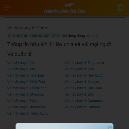
Vé máy bay đi Pháp
Nội dung đang cập nhật.
13/05/2015 - 11:56:00 GMT +07:00
Thông tin hữu ích ? Hãy chia sẻ với mọi người.
Vé quốc tế
Vé máy bay đi Úc
Vé máy bay đi Singapore
Vé máy bay đi Mỹ
Vé máy bay đi Anh
Vé máy bay đi Thái Lan
Vé máy bay đi Hàn Quốc
Vé máy bay đi Nhật Bản
Vé máy bay đi Malaysia
Vé máy bay đi Hongkong
Vé máy bay đi Đài Loan
Vé máy bay đi Myanmar
Vé máy bay đi Đức
Vé máy bay đi Nga
Vé máy bay đi Campuchia
Vé máy bay đi Indonesia
Vé máy bay đi Canada
Vé máy bay đi Trung Quốc