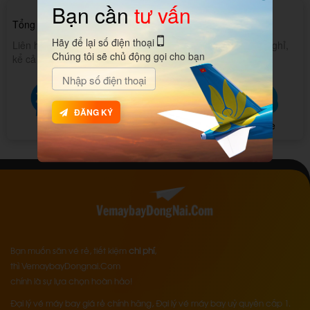
Bạn cần
tư vấn
094 8080 247
Tổng đài hỗ trợ 24/7:
Hãy để lại số điện thoại
Liên hệ với chúng tôi, tổng đài hỗ trợ 24/24 liên tục không nghỉ,
Chúng tôi sẽ chủ động gọi cho bạn
kể cả chủ nhật và các ngày lễ tết.
ĐĂNG KÝ
Zalo
Messenger
SMS
Skype
Bạn muốn săn vé rẻ, tiết kiệm
chi phí
,
thì VemaybayDongnai.Com
chính là sự lựa chọn hoàn hảo!
Đại lý vé máy bay giá rẻ chính hãng, Đại lý vé máy bay uỷ quyền cấp 1.