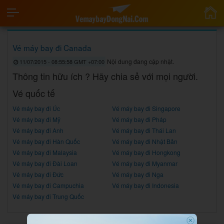
Vé máy bay đi Canada
Nội dung đang cập nhật.
11/07/2015 - 08:55:58 GMT +07:00
Thông tin hữu ích ? Hãy chia sẻ với mọi người.
Vé quốc tế
Vé máy bay đi Úc
Vé máy bay đi Singapore
Vé máy bay đi Mỹ
Vé máy bay đi Pháp
Vé máy bay đi Anh
Vé máy bay đi Thái Lan
Vé máy bay đi Hàn Quốc
Vé máy bay đi Nhật Bản
Vé máy bay đi Malaysia
Vé máy bay đi Hongkong
Vé máy bay đi Đài Loan
Vé máy bay đi Myanmar
Vé máy bay đi Đức
Vé máy bay đi Nga
Vé máy bay đi Campuchia
Vé máy bay đi Indonesia
Vé máy bay đi Trung Quốc