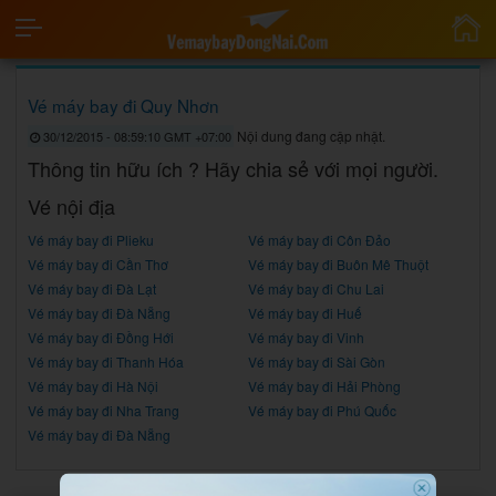
Vé máy bay đi Quy Nhơn
Nội dung đang cập nhật.
30/12/2015 - 08:59:10 GMT +07:00
Thông tin hữu ích ? Hãy chia sẻ với mọi người.
Vé nội địa
Vé máy bay đi Plieku
Vé máy bay đi Côn Đảo
Vé máy bay đi Cần Thơ
Vé máy bay đi Buôn Mê Thuột
Vé máy bay đi Đà Lạt
Vé máy bay đi Chu Lai
Vé máy bay đi Đà Nẵng
Vé máy bay đi Huế
Vé máy bay đi Đồng Hới
Vé máy bay đi Vinh
Vé máy bay đi Thanh Hóa
Vé máy bay đi Sài Gòn
Vé máy bay đi Hà Nội
Vé máy bay đi Hải Phòng
Vé máy bay đi Nha Trang
Vé máy bay đi Phú Quốc
Vé máy bay đi Đà Nẵng