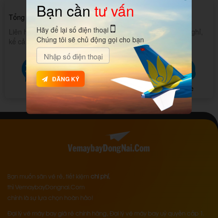
Bạn cần
tư vấn
094 8080 247
Tổng đài hỗ trợ 24/7:
Hãy để lại số điện thoại
Liên hệ với chúng tôi, tổng đài hỗ trợ 24/24 liên tục không nghỉ,
Chúng tôi sẽ chủ động gọi cho bạn
kể cả chủ nhật và các ngày lễ tết.
ĐĂNG KÝ
Zalo
Messenger
SMS
Skype
Bạn muốn săn vé rẻ, tiết kiệm
chi phí
,
thì VemaybayDongnai.Com
chính là sự lựa chọn hoàn hảo!
Đại lý vé máy bay giá rẻ chính hãng, Đại lý vé máy bay uỷ quyền cấp 1.